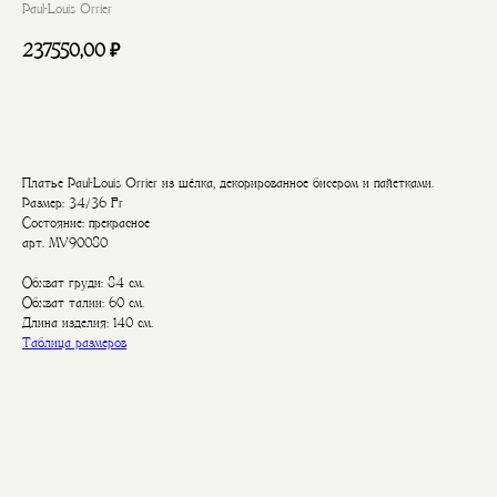
Paul-Louis Orrier
237550,00
₽
В корзину
Платье Paul-Louis Orrier из шёлка, декорированное бисером и пайетками.
Размер: 34/36 Fr
Состояние: прекрасное
арт. MV90080
Обхват груди: 84 см.
Обхват талии: 60 см.
Длина изделия: 140 см.
Таблица размеров