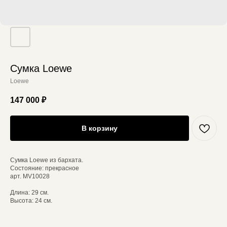
Сумка Loewe
Loewe
147 000
₽
В корзину
Сумка Loewe из бархата.
Состояние: прекрасное
арт. MV10028
Длина: 29 см.
Высота: 24 см.