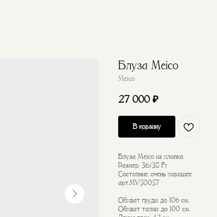
Блуза Meico
Meico
27 000
₽
В корзину
Блуза Meico из хлопка.
Размер: 36/38 Fr
Состояние: очень хорошее
арт.MV50057
Обхват груди: до 106 см.
Обхват талии: до 100 см.