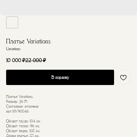
Платье Variations
Uariations
10 000
₽
22 000
₽
В корзину
Платье Variations.
Размер: 36 Fr
Состояние: отличное
арт.MV90046
Обхват груди: 104 см.
Обхват талии: 96 см.
Обхват бедер: 108 см.
Длина платья: 85 см.