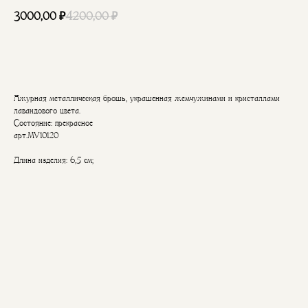
3000,00
₽
4200,00
₽
В корзину
Ажурная металлическая брошь, украшенная жемчужинами и кристаллами
лавандового цвета.
Состояние: прекрасное
арт.MV10120
Длина изделия: 6,5 см;