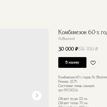
Комбинезон 60-х год
Mr.Blackwell
30 000
₽
174 700
₽
В корзину
Комбинезон 60-х годов Mr. Blackw
Размер: 38 Fr
Состояние: очень хорошее
арт.MVS1024
Обхват груди: 88 см.
Обхват талии: 70 см.