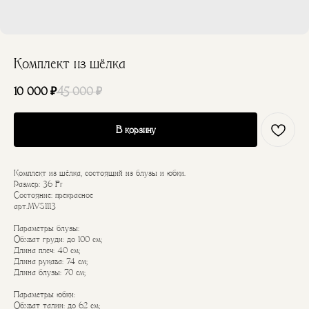
Комплект из шёлка
10 000
₽
45 000
₽
В корзину
Комплект из шёлка, состоящий из блузы и юбки.
Размер: 36 Fr
Состояние: прекрасное
арт.MVS1113
Параметры блузы:
Обхват груди: до 100 см;
Длина плеч: 40 см;
Длина рукава: 74 см;
Длина блузы: 70 см;
Параметры юбки:
Обхват талии: до 62 см;